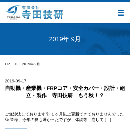
メ
2019年 9月
TOP
2019年 9月
2019-09-17
自動機・産業機・FRPコア・安全カバー・設計・組
立・製作 寺田技研 もう秋！？
ご無沙汰しております💦 １ヶ月以上更新できておりませんでした
💦 皆様、今年の夏も暑かったですが、体調等 崩して […]