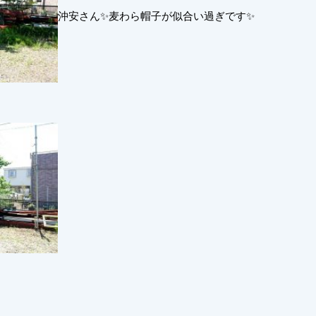
沖安さん✨麦わら帽子が似合い過ぎです✨