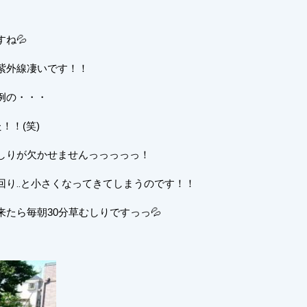
ね💦
紫外線凄いです！！
例の・・・
！！(笑)
しりが欠かせませんっっっっっ！
回り‥と小さくなってきてしまうのです！！
たら毎朝30分草むしりですっっ💦