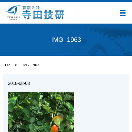
メ
IMG_1963
TOP
IMG_1963
2018-08-03