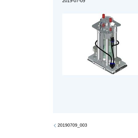
2019-07-09
20190709_003